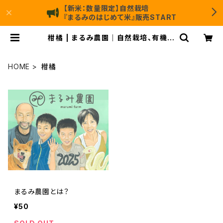
【新米：数量限定】自然栽培
『まるみのはじめて米』販売START
柑橘 | まるみ農園｜自然栽培、有機無
農薬野菜を作り、販売
HOME
柑橘
まるみ農園とは？
¥50